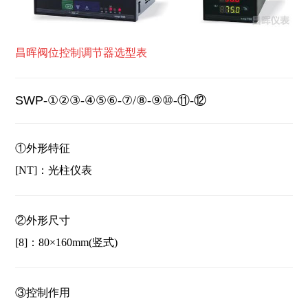
昌晖阀位控制调节器选型表
SWP
-①②③-④⑤⑥-⑦/⑧-⑨⑩-⑪-⑫
①
外形特征
[NT]：光柱仪表
②
外形尺寸
[8]：80×160mm(竖式)
③
控制作用