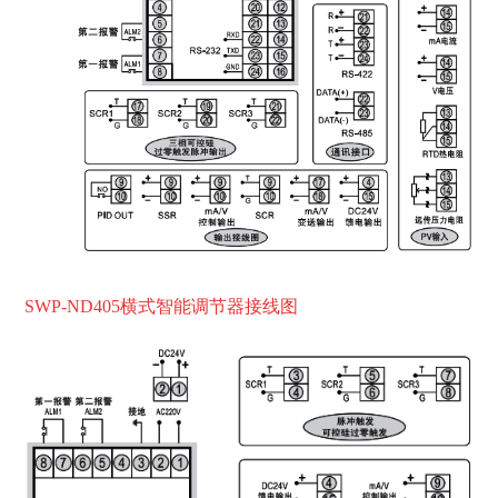
SWP-ND405横式智能
调节
器接线图