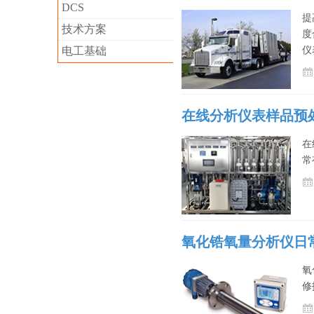
DCS
提
技术方案
度
电工基础
仪
在线分析仪表样品预
在
常
氧化锆氧量分析仪日
氧
修