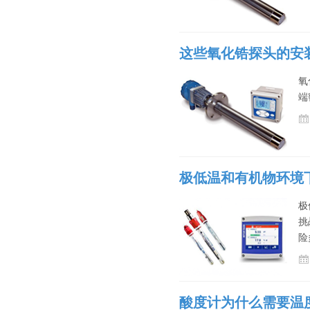
这些氧化锆探头的安
氧
端
极低温和有机物环境
极
挑
险
酸度计为什么需要温