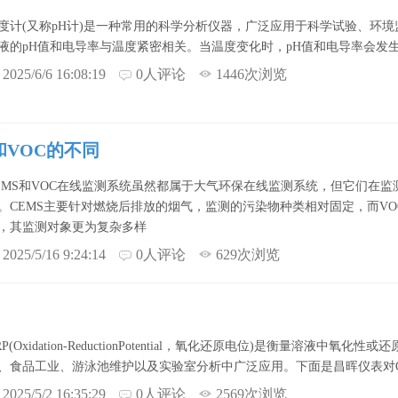
度计(又称pH计)是一种常用的科学分析仪器，广泛应用于科学试验、环
液的pH值和电导率与温度紧密相关。当温度变化时，pH值和电导率会发
2025/6/6 16:08:19
0人评论
1446次浏览
和VOC的不同
EMS和VOC在线监测系统虽然都属于大气环保在线监测系统，但它们在
。CEMS主要针对燃烧后排放的烟气，监测的污染物种类相对固定，而V
，其监测对象更为复杂多样
2025/5/16 9:24:14
0人评论
629次浏览
RP(Oxidation-ReductionPotential，氧化还原电位)是衡量
、食品工业、游泳池维护以及实验室分析中广泛应用。下面是昌晖仪表对
2025/5/2 16:35:29
0人评论
2569次浏览