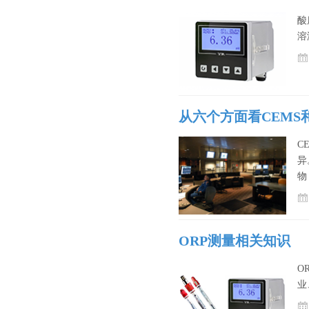
酸
溶
从六个方面看CEMS
C
异
物
ORP测量相关知识
O
业