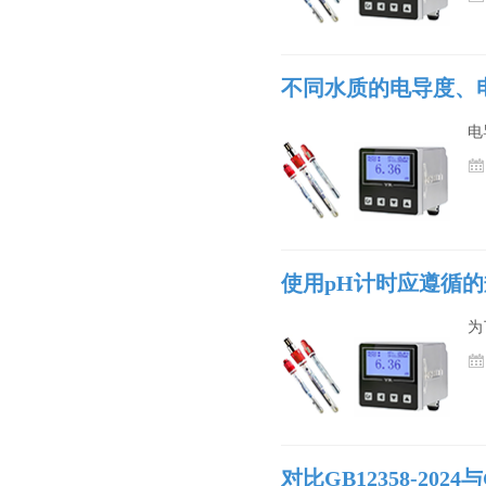
不同水质的电导度、
电
使用pH计时应遵循
为
对比GB12358-2024