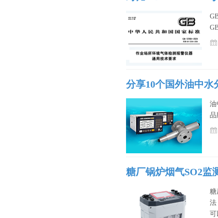
G
G
分享10个国外油中水
油
品
糖厂锅炉烟气SO2监
糖
法
可