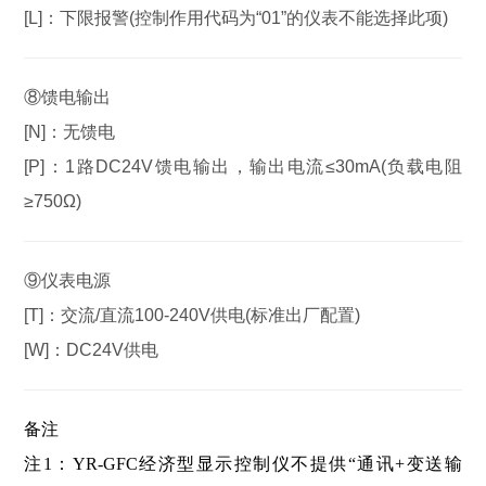
[L]：
下限报警(控制作用代码为“01”的仪表不能选择此项)
⑧馈电输出
[N]：
无馈电
[P]：
1路DC24V馈电输出，输出电流≤30mA(负载电阻
≥750Ω)
⑨仪表电源
[T]：
交流/直流100-240V供电(标准出厂配置)
[W]：
DC24V供电
备注
注1：YR-GFC经济型显示控制仪不提供“通讯+变送输