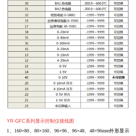
YR-GFC系列显示控制仪接线图
1、160×80、80×160、96×96、96×48、48×96mm外形显示