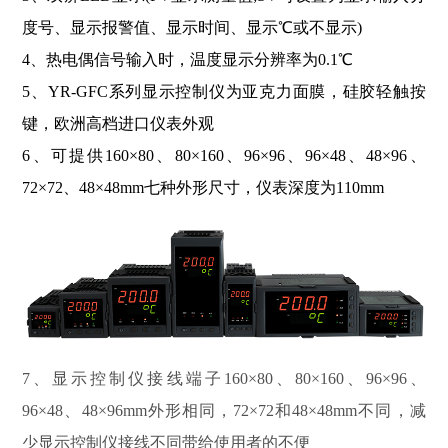
度号、显示报警值、显示时间、显示℃或不显示)
4、热电偶信号输入时，温度显示分辨率为0.1℃
5、YR-GFC系列显示控制仪为亚克力面膜，硅胶轻触按
键，欧洲高档进口仪表外观
6、可提供160×80、80×160、96×96、96×48、48×96、
72×72、48×48mm七种外形尺寸，仪表深度为110mm
7、显示控制仪接线端子160×80、80×160、96×96、
96×48、48×96mm外形相同，72×72和48×48mm不同，减
少显示控制仪接线不同带给使用者的不便