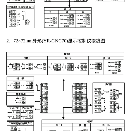
2、72×72mm外形(YR-GNC70)显示控制仪接线图