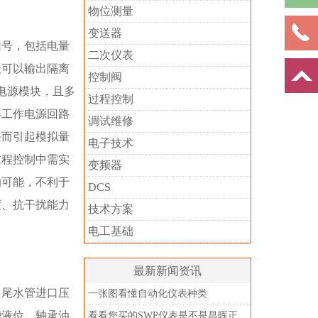
物位测量
变送器
信号，包括电量
二次仪表
般可以输出隔离
控制阀
V电源模块，且多
过程控制
器工作电源回路
调试维修
块而引起模拟量
电子技术
过程控制中需实
变频器
的可能，不利于
DCS
度、抗干扰能力
技术方案
电工基础
最新新闻资讯
、尾水管进口压
一张图看懂自动化仪表种类
槽液位、轴承油
看看您买的SWP仪表是不是昌晖正