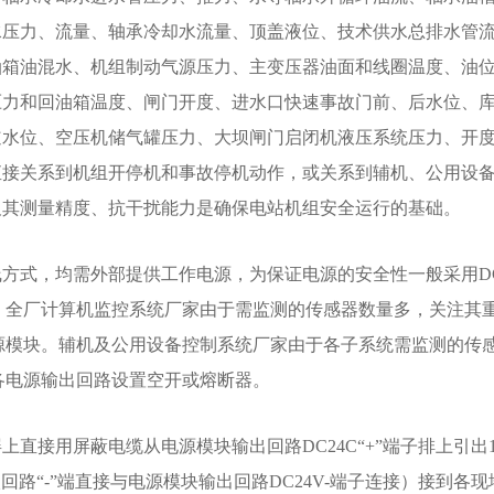
水压力、流量、轴承冷却水流量、顶盖液位、技术供水总排水管
油箱油混水、机组制动气源压力、主变压器油面和线圈温度、油
压力和回油箱温度、闸门开度、进水口快速事故门前、后水位、
道水位、空压机储气罐压力、大坝闸门启闭机液压系统压力、开
直接关系到机组开停机和事故停机动作，或关系到辅机、公用设
及其测量精度、抗干扰能力是确保电站机组安全运行的基础。
方式，均需外部提供工作电源，为保证电源的安全性一般采用DC
源。全厂计算机监控系统厂家由于需监测的传感器数量多，关注其
电源模块。辅机及公用设备控制系统厂家由于各子系统需监测的传
在各电源输出回路设置空开或熔断器。
上直接用屏蔽电缆从电源模块输出回路DC24C“+”端子排上引出
回路“-”端直接与电源模块输出回路DC24V-端子连接）接到各