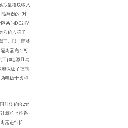
内模拟量模块输入
，隔离器的1对
隔离的DC24V
器信号输入端子，
入端子。以上两线
号隔离器完全可
供工作电源且与
效地保证了控制
工频电磁干扰和
同时传输给2套
厂计算机监控系
隔离器进行扩