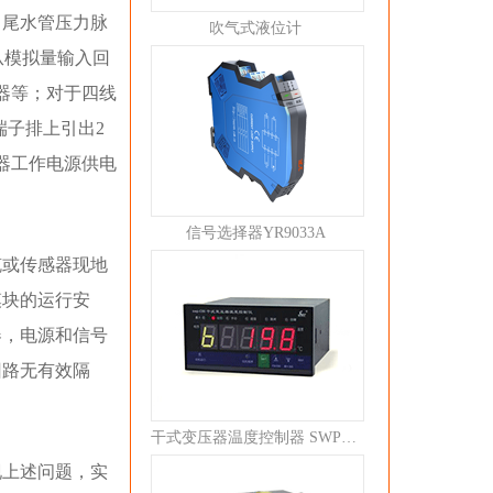
、尾水管压力脉
吹气式液位计
从模拟量输入回
器等；对于四线
端子排上引出2
器工作电源供电
信号选择器YR9033A
缆或传感器现地
模块的运行安
器，电源和信号
回路无有效隔
干式变压器温度控制器 SWP-C80
现上述问题，实