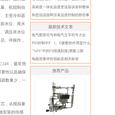
品？别被忽悠了
流量、机组制动
高精度一体化温度变送器误差和整体
精度
和您说说昌晖仪表品质控制的那些事
位、主变冷却器
儿
库前水位、尾水
最新技术文章
度、调压井水位
电气图形符号和电气文字符号大全
备启、停操作，
PID控制中P、I、D参数的作用是什么
"%FS"中的FS指满刻度(测量上限
值)，不是指满量程
电能质量评价指标及相关标准
24V，最常用
推荐产品
重要性以及确保
感器数量少，一
1芯，从模拟量
现地安装的传感