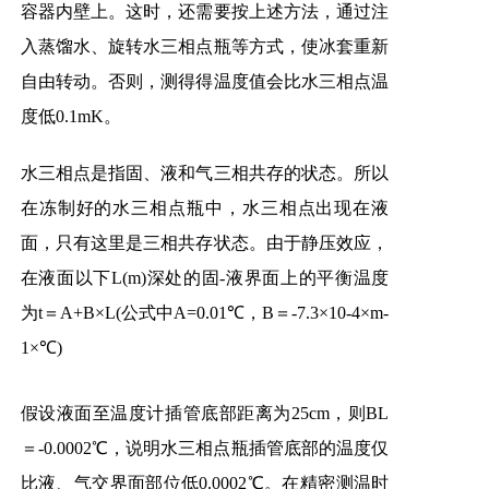
容器内壁上。这时，还需要按上述方法，通过注
入蒸馏水、旋转水三相点瓶等方式，使冰套重新
自由转动。否则，测得得温度值会比水三相点温
度低0.1mK。
水三相点是指固、液和气三相共存的状态。所以
在冻制好的水三相点瓶中，水三相点出现在液
面，只有这里是三相共存状态。由于静压效应，
在液面以下L(m)深处的固-液界面上的平衡温度
为t＝A+B×L(公式中A=0.01℃，B＝-7.3×10-4×m-
1×℃)
假设液面至温度计插管底部距离为25cm，则BL
＝-0.0002℃，说明水三相点瓶插管底部的温度仅
比液、气交界面部位低0.0002℃。在精密测温时