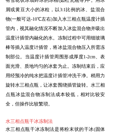
有雪花状冰或碎冰的冰槽(如杜瓦瓶等)中。用冰
屑或黄豆大小的冰粒，以3:1比例的冰、盐混合
物(一般可达-10℃左右)加入水三相点瓶温度计插
管内，视其融化情况不断加入冰盐混合物并吸出
温度计插管内融化的水。冻制过程中可用细玻璃
棒等插入温度计插管，将冰盐混合物压入所需冻
制部位。当温度计插管周围形成厚度1-2cm、表
面光滑、质地均匀的冰套为止。冻制结束后，应
用经预冷的纯水把温度计插管冲洗干净。稍用力
旋转水三相点瓶，让冰套围绕插管旋转。水三相
点瓶冰盐混合物冻制法成本较低，相对比较安
全，但操作比较繁琐。
水三相点瓶干冰冻制法
水三相点瓶干冰冻制法是将粉末状的干冰(固体