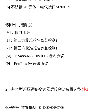
[S] 不锈钢316壳体，电气接口M20×1.5
⑯附件可选项(-)
[V]：低电压版
[1]：第三方校准报告(5点检测)
[2]：第三方校准报告(9点检测)
[M]：RS485-Modbus RTU通讯协议
[P]：Profibus PA通讯协议
2、
基本型差压远传变送器远传密封装置选型
[注1]
①②③④⑤⑦⑧
远传密封装置选型