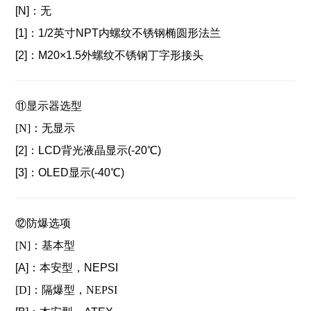
[N]：
无
[1]：1/2英寸NP
T内螺纹不锈钢椭圆形法兰
[2]：
M20×1.5外螺纹不锈钢丁字形接头
⑪显示器选型
[N]：无显示
[2]：
LCD背光液晶显示(-20℃)
[3]：
OLED显示(-40℃)
⑫防爆选项
[N]：基本型
[A]：
本安型，NEPSI
[D]：隔爆型，NEPSI