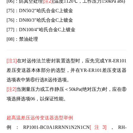
[06]：防真空处理
[注2]
(温度≥120℃，工作压力≤50kPa abs)
[75]：DN50/2″哈氏合金C上镀金
[76]：DN80/3″哈氏合金C上镀金
[77]：DN100/4″哈氏合金C上镀金
[08]：禁油处理
[注1]
在对远传法兰密封装置选型时，应先完成YR-ER101
差压变送器本体部分的选型，并在YR-ER101差压变送器
选项表中第⑥行选R远传选项。
[注2]
当测量压力或工作静压＜50kPa(绝对压力)时，应在⑧
项选择选项06，以保证性能。
超高温差压远传变送器选型举例
例：RP1001-BC0A1RRNN1N2N1CN
[注3]
，RH-