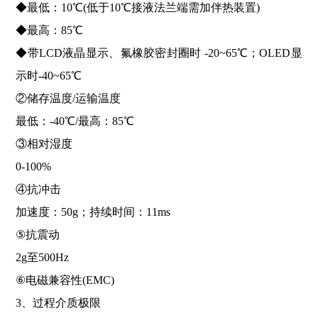
◆最低：10℃(低于10℃接液法兰端需加伴热装置)
◆最高：85℃
◆带LCD液晶显示、氟橡胶密封圈时 -20~65℃；OLED显
示时-40~65℃
②储存温度/运输温度
最低：-40℃/最高：85℃
③相对湿度
0-100%
④抗冲击
加速度：50g；持续时间：11ms
⑤抗震动
2g至500Hz
⑥电磁兼容性(EMC)
3、过程介质极限