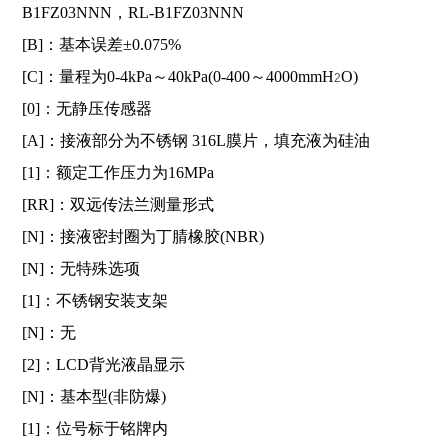
B1FZ03NNN，RL-B1FZ03NNN
[B]：基本误差±0.075%
[C]：量程为0-4kPa～40kPa(0-400～4000mmH
O)
2
[0]：无静压传感器
[A]：接液部分为不锈钢 316L膜片，填充液为硅油
[1]：额定工作压力为16MPa
[RR]：双远传法兰测量形式
[N]：接液密封圈为丁腈橡胶(NBR)
[N]：无特殊选项
[1]：不锈钢安装支架
[N]：无
[2]：LCD背光液晶显示
[N]：基本型(非防爆)
[1]：位号标于铭牌内