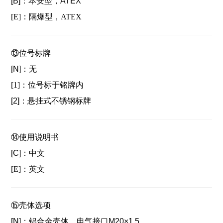
[B]：
本安型，ATEX
[E]：隔爆型，ATEX
⑬位号标牌
[N]：
无
[1]：位号标于铭牌内
[2]：
悬挂式不锈钢标牌
⑭使用说明书
[C]：
中文
[E]：英文
⑮壳体选项
[N]：
铝合金壳体，电气接口M20×1.5