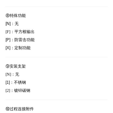
⑧特殊功能
[N]：
无
[F]：平方根输出
[P]：
防雷击功能
[X]：
定制功能
⑨安装支架
[N]：无
[1]：
不锈钢
[2]：镀锌碳钢
⑩过程连接附件