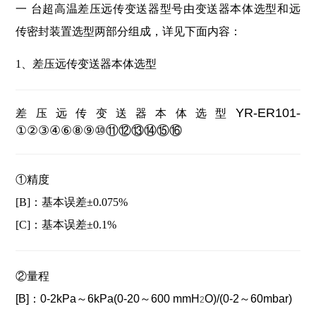
一 台超高温差压远传变送器型号由变送器本体选型和远
传密封装置选型两部分组成，详见下面内容：
1、差压远传变送器本体选型
YR-ER101
-
差压远传变送器本体选型
①②③④⑥⑧⑨⑩⑪⑫⑬⑭⑮⑯
①精度
[B]：基本误差±0.075%
[C]：基本误差±0.1%
②量程
[B]：
0-2kPa～6kPa(0-20～600 mmH
O)/(0-2～60mbar)
2