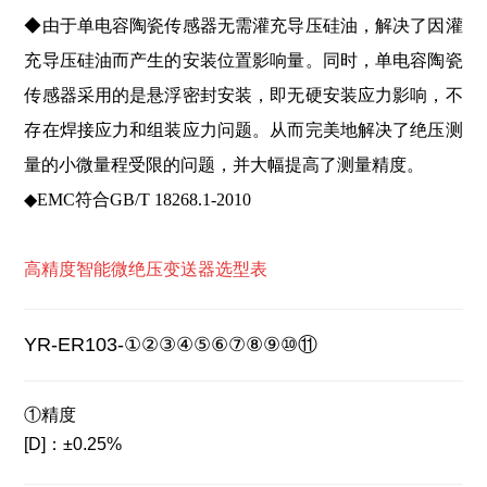
◆由于单电容陶瓷传感器无需灌充导压硅油，解决了因灌
充导压硅油而产生的安装位置影响量。同时，单电容陶瓷
传感器采用的是悬浮密封安装，即无硬安装应力影响，不
存在焊接应力和组装应力问题。从而完美地解决了绝压测
量的小微量程受限的问题，并大幅提高了测量精度。
◆EMC符合GB/T 18268.1-2010
高精度智能微绝压变送器选型表
YR-ER103-
①
②③④⑤⑥⑦⑧⑨⑩⑪
①精度
[D]：±0.25%