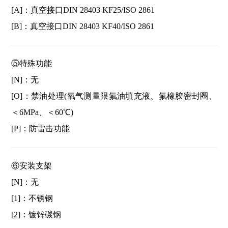
[A]：真空接口DIN 28403 KF25/ISO 2861
[B]：真空接口DIN 28403 KF40/ISO 2861
⑤特殊功能
[N]：无
[O]：禁油处理(氧气测量限氟油填充液、氟橡胶密封圈、
＜6MPa、＜60℃)
[P]：防雷击功能
⑥安装支架
[N]：无
[1]：不锈钢
[2]：镀锌碳钢