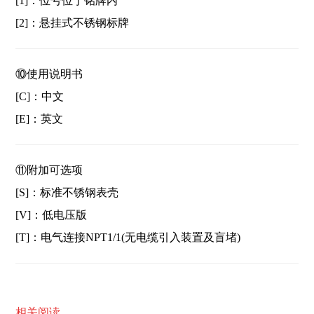
[1]：位号位于铭牌内
[2]：悬挂式不锈钢标牌
⑩使用说明书
[C]：中文
[E]：英文
⑪附加可选项
[S]：标准不锈钢表壳
[V]：低电压版
[T]：电气连接NPT1/1(无电缆引入装置及盲堵)
相关阅读