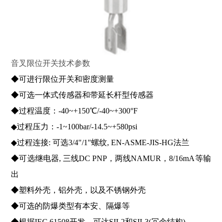
音叉限位开关技术参数
◆可进行限位开关和密度测量
◆可选一体式传感器和带延长杆型传感器
◆过程温度：-40~+150℃/-40~+300°F
◆过程压力：-1~100bar/-14.5~+580psi
◆过程连接: 可选3/4"/1"螺纹, EN-ASME-JIS-HG法兰
◆可选继电器, 三线DC PNP，两线NAMUR，8/16mA等输
出
◆塑料外壳，铝外壳，以及不锈钢外壳
◆可选的防爆类型有本安、隔爆等
◆根据IEC 61508开发，可达SIL2和SIL3(冗余结构)