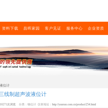
资料下载
昌晖家园
客户见证
服务中心
企业资质
波液位计
三线制超声波液位计
10271次浏览
分类：物位计 仪表地址：
http://yunrun.com.cn/product/254.html