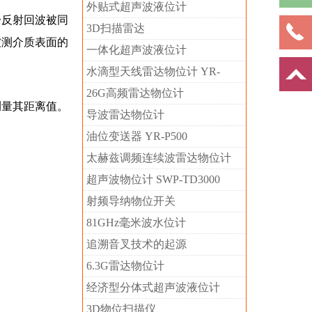
外贴式超声波液位计
分反射回波被同
3D扫描雷达
被测介质表面的
一体化超声波液位计
水滴型天线雷达物位计 YR-
RD99-DBXK4LMV
26G高频雷达物位计
测量其距离值。
导波雷达物位计
油位变送器 YR-P500
太赫兹调频连续波雷达物位计
超声波物位计 SWP-TD3000
射频导纳物位开关
81GHz毫米波水位计
追溯音叉技术的起源
6.3G雷达物位计
经济型分体式超声波液位计
3D物位扫描仪