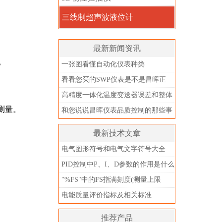
三线制超声波液位计
最新新闻资讯
况。
一张图看懂自动化仪表种类
看看您买的SWP仪表是不是昌晖正
品？别被忽悠了
高精度一体化温度变送器误差和整体
测量。
精度
和您说说昌晖仪表品质控制的那些事
儿
最新技术文章
电气图形符号和电气文字符号大全
PID控制中P、I、D参数的作用是什么
"%FS"中的FS指满刻度(测量上限
值)，不是指满量程
电能质量评价指标及相关标准
推荐产品