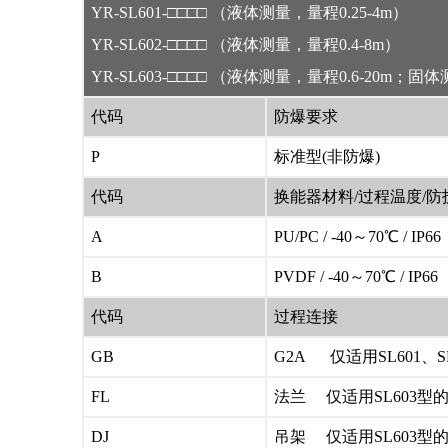
YR
-SL601
-
□□□□
（液体测量，量程0.25-4m）
YR-SL602
-
□□□□
（液体测量，量程0.4-8m）
YR-SL603
-
□□□□
（液体测量，量程0.6-20m；固体
代码
防爆要求
P
标准型(非防爆)
代码
换能器材料/过程温度/防
A
PU/PC / -40～70
℃
/ IP66
B
PVDF / -40～70
℃
/ IP66
代码
过程连接
GB
G2A 仅适用SL601、
FL
法兰 仅适用SL603型
DJ
吊架 仅适用SL603型