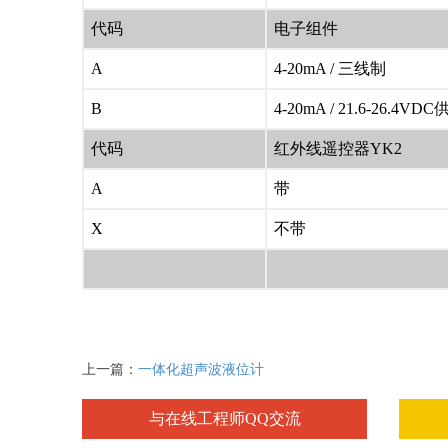
代码
电子组件
A
4-20mA / 三线制
B
4-20mA / 21.6-26
代码
红外线遥控器YK2
A
带
X
不带
上一篇：
一体化超声波液位计
与在线工程师QQ交流