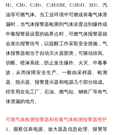
H
、CH
、C
H
、C
H
OH、C
H
O、SO
、汽
2
4
2
4
3
5
3
5
2
油等可燃气体。当工业环境中可燃或有毒气体泄
漏时，当气体报警器检测到气体浓度达到爆炸或
中毒报警器设置的临界点时，可燃气体报警器就
会发出报警信号，以提醒工作采取安全措施，气
体报警器相当于自动灭火器那类，可驱动排风、
切断、喷淋系统，防止发生爆炸、火灾、中毒事
故，从而保障安全生产。一般由采样器、检测
器、指示器、报警显示器和电源几个部分组成。
经常用在化工厂、石油、燃气站、钢铁厂等有气
体泄漏的地方。
可燃气体检测报
警器和有毒气体检测报警器维护
1、观察仪表电源、放大器及信息处理、报警等