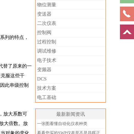
物位测量
变送器
二次仪表
控制阀
系列的特点，
过程控制
调试维修
电子技术
代替了原来的一
变频器
接克服这些干
DCS
，因此串级控制
技术方案
电工基础
，放大系数可
最新新闻资讯
的放大倍数。放
一张图看懂自动化仪表种类
此当对象的变化
看看您买的SWP仪表是不是昌晖正