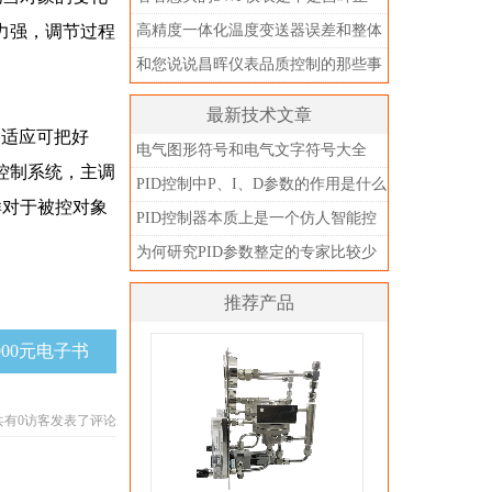
品？别被忽悠了
力强，调节过程
高精度一体化温度变送器误差和整体
精度
和您说说昌晖仪表品质控制的那些事
儿
最新技术文章
自适应可把好
电气图形符号和电气文字符号大全
控制系统，主调
PID控制中P、I、D参数的作用是什么
样对于被控对象
PID控制器本质上是一个仿人智能控
制器
为何研究PID参数整定的专家比较少
推荐产品
000元电子书
共有
0
访客发表了评论