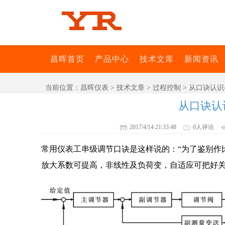
昌晖首页
产品中心
技术文库
新闻资讯
当前位置：
昌晖仪表
>
技术文章
>
过程控制
> 从口诀认
从口诀认
2017/4/14 21:33:48
0人评论
常用仪表工串级调节口诀是这样说的：“为了鉴别作
放大系数可提高，
非线性
及负荷变，自适应可把好