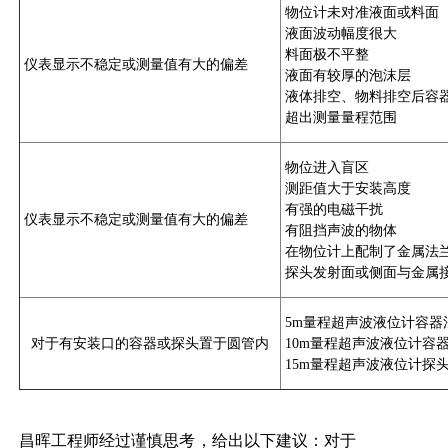
物位计未对准液面或料面
液面波动幅度很大
料面极不平整
仪表显示不稳定或测量值有大的偏差
液面有较厚的泡沫层
液体排空、物料排空后容
超出测量量程范围
物位进入盲区
测距值大于安装高度
有强的电磁干扰
仪表显示不稳定或测量值有大的偏差
有阻挡声波的物体
在物位计上配制了金属法
探头发射面或侧面与金属
5m量程超声波液位计
容器
对于有安装口的容器或探头置于圆管内
10m量程超声波液位计
容
15m量程超声波液位计
探
昌晖工程师经过谨慎思考，给出以下建议：对于