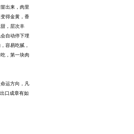
烟冒出来，肉里
皮变得金黄，香
浓甜，层次丰
也会自动停下埋
的，容易吃腻，
来吃，第一块肉
点命运方向，凡
面出口成章有如