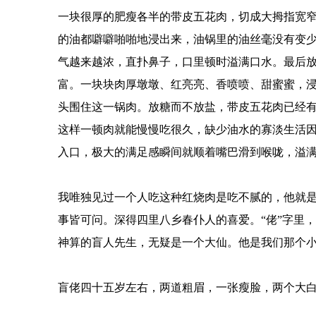
一块很厚的肥瘦各半的带皮五花肉，切成大拇指宽
的油都噼噼啪啪地浸出来，油锅里的油丝毫没有变
气越来越浓，直扑鼻子，口里顿时溢满口水。最后
富。一块块肉厚墩墩、红亮亮、香喷喷、甜蜜蜜，
头围住这一锅肉。放糖而不放盐，带皮五花肉已经
这样一顿肉就能慢慢吃很久，缺少油水的寡淡生活
入口，极大的满足感瞬间就顺着嘴巴滑到喉咙，溢
我唯独见过一个人吃这种红烧肉是吃不腻的，他就
事皆可问。深得四里八乡春仆人的喜爱。“佬”字里
神算的盲人先生，无疑是一个大仙。他是我们那个
盲佬四十五岁左右，两道粗眉，一张瘦脸，两个大