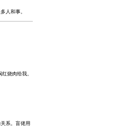
很多人和事。
锅红烧肉给我。
的关系。盲佬用