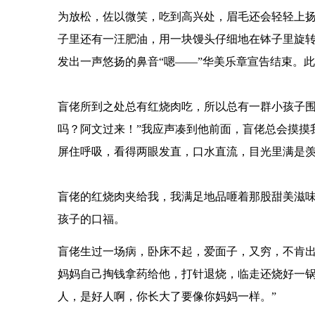
为放松，佐以微笑，吃到高兴处，眉毛还会轻轻上
子里还有一汪肥油，用一块馒头仔细地在钵子里旋
发出一声悠扬的鼻音“嗯——”华美乐章宣告结束。
盲佬所到之处总有红烧肉吃，所以总有一群小孩子围
吗？阿文过来！”我应声凑到他前面，盲佬总会摸摸
屏住呼吸，看得两眼发直，口水直流，目光里满是
盲佬的红烧肉夹给我，我满足地品咂着那股甜美滋
孩子的口福。
盲佬生过一场病，卧床不起，爱面子，又穷，不肯
妈妈自己掏钱拿药给他，打针退烧，临走还烧好一锅
人，是好人啊，你长大了要像你妈妈一样。”