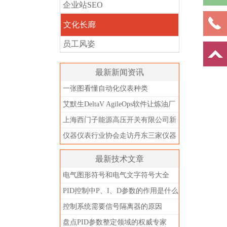
企业站SEO
文化长廊
员工风姿
最新新闻资讯
一张图看懂自动化仪表种类
艾默生DeltaV AgileOps软件让炼油厂
DCS报警下降95%
上海西门子能源高压开关有限公司新
厂房启用
仪器仪表行业协会走访丹东三家仪器
仪表企业
最新技术文章
电气图形符号和电气文字符号大全
PID控制中P、I、D参数的作用是什么
控制系统需要信号隔离器的原因
盘点PID参数整定领域的权威专家