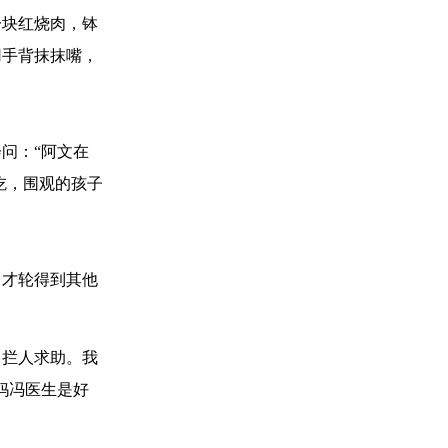
一块红烧肉，钵
用手背抹抹嘴，
问：“阿文在
吃，围观的孩子
，才轮得到其他
口拦人求助。我
妈冯医生是好