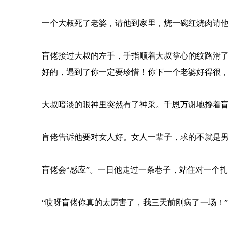
一个大叔死了老婆，请他到家里，烧一碗红烧肉请他
盲佬接过大叔的左手，手指顺着大叔掌心的纹路滑了
好的，遇到了你一定要珍惜！你下一个老婆好得很，
大叔暗淡的眼神里突然有了神采。千恩万谢地搀着
盲佬告诉他要对女人好。女人一辈子，求的不就是
盲佬会“感应”。一日他走过一条巷子，站住对一个扎
“哎呀盲佬你真的太厉害了，我三天前刚病了一场！”