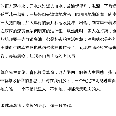
窄的正方形小块，开水汆过滤去血水，放油锅里炸，滋溜一下热
少反而越来越多，一块块肉亮津津地发光，咕嘟嘟地翻滚着，肉
放一大把白糖，加入爆好的姜片和葱段提味。出锅，肉香里带着
浸在厚厚的深黄色浓稠明亮的油汁里。纵然此时一家人在打架，
有脂肪却要事先放很多油，都是朴素的生活智慧：油和糖都是齁
因美味而生的幸福感也就仿佛这样被拉长了。到现在我还经常做
满胃，再溢满心，让我不由自主地闭上眼睛。
是算命先生盲佬。盲佬摸骨算命，趋吉避凶，解答人生困惑，指
，带有尊敬抬举的意思，那时在我们乡下，一个气定神闲见过世
小地方唯一一个不是城里人，不种地，却能天天吃肉的人。
白眼球滴溜溜，瘦长的身形，像一只野鹤。