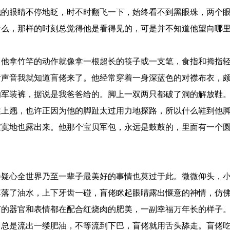
他的眼睛不停地眨，时不时翻飞一下，始终看不到黑眼珠，两个
什么，那样的时刻总觉得他是看得见的，可是并不知道他望向哪
。他拿竹竿的动作就像拿一根超长的筷子或一支笔，食指和拇指
听声音我就知道盲佬来了。他经常穿着一身深蓝色的对襟布衣，
的军装裤，据说是我爸爸给的。脚上一双两只都破了洞的解放鞋
往上翘，也许正因为他的脚趾太过用力地探路，所以什么鞋到他
寂寞地也露出来。他那个宝贝军包，永远是鼓鼓的，里面有一个
会疑心全世界乃至一辈子最美好的事情也莫过于此。微微仰头，
掉落了油水，上下牙齿一碰，盲佬眯起眼睛露出惬意的神情，仿
有的器官和表情都在配合红烧肉的肥美，一副幸福万年长的样子
角总是流出一缕肥油，不等流到下巴，盲佬就用舌头舔走。盲佬