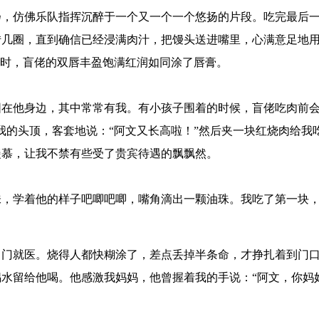
扬，仿佛乐队指挥沉醉于一个又一个一个悠扬的片段。吃完最后
转几圈，直到确信已经浸满肉汁，把馒头送进嘴里，心满意足地
此时，盲佬的双唇丰盈饱满红润如同涂了唇膏。
在他身边，其中常常有我。有小孩子围着的时候，盲佬吃肉前会
我的头顶，客套地说：“阿文又长高啦！”然后夹一块红烧肉给我
羡慕，让我不禁有些受了贵宾待遇的飘飘然。
味，学着他的样子吧唧吧唧，嘴角滴出一颗油珠。我吃了第一块
出门就医。烧得人都快糊涂了，差点丢掉半条命，才挣扎着到门
水留给他喝。他感激我妈妈，他曾握着我的手说：“阿文，你妈