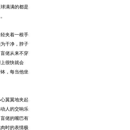
眼球满满的都是
里。
轻轻夹着一根手
颇为干净，脖子
。盲佬从来不穿
脚上很快就会
圆钵，每当他坐
小心翼翼地夹起
佛动人的交响乐
。盲佬的嘴巴有
吃肉时的表情极