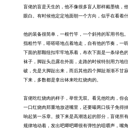
盲佬的盲是天生的，他不像很多盲人那样戴墨镜，
眼白。有时候他定定地面朝一个方向，似乎在看着
他的装备很简单，一根竹竿，一个斜挎的军用书包
指粗竹竿，嗒嗒嗒地点着地走，自有他的节奏，一
下面的那颗纽扣牢牢地系着，布衣下面是一条绿色
袜子，脚趾头总露在外面，走路的时候特别用力地
破，先是大脚趾出来，而后其他四个脚趾渐渐不甘
下来，多数都是拿出钵来吃红烧肉的。
盲佬吃红烧肉的样子，举世无双。看见他吃肉，你
一口红烧肉郑重地放进嘴里，还要嘬两口筷子免得
响起第一乐章。接下来是高潮迭起的部分，盲佬所
规律地动着，发出吧唧吧唧很有弹性的咀嚼声，嘴