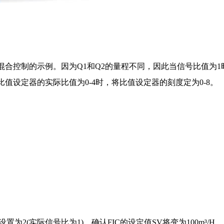
混合控制的示例。因为Q1和Q2的量程不同，因此当信号比值为
值设定器的实际比值为0-4时，将比值设定器的刻度定为0-8。
设置为2(实际信号比为1)，确认FIC的设定值SV将变为100m³/H。