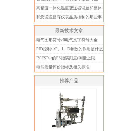
品？别被忽悠了
高精度一体化温度变送器误差和整体
精度
和您说说昌晖仪表品质控制的那些事
儿
最新技术文章
电气图形符号和电气文字符号大全
PID控制中P、I、D参数的作用是什么
"%FS"中的FS指满刻度(测量上限
值)，不是指满量程
电能质量评价指标及相关标准
推荐产品