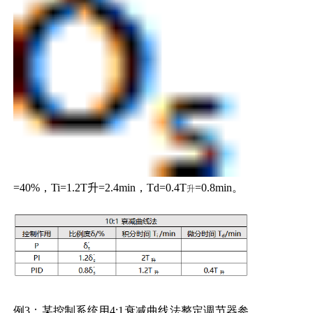
=40%，Ti=1.2T升=2.4min，Td=0.4T
=0.8min。
升
例3：某控制系统用4:1衰减曲线法整定调节器参