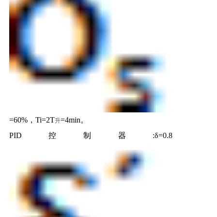
=60%，Ti=2T
=4min。
升
PID控制器:δ=0.8