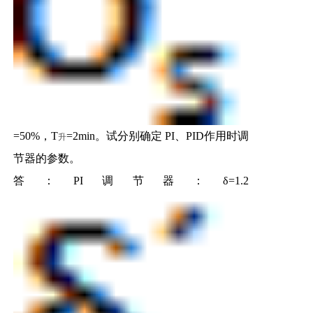
=50%，T
=2min。试分别确定 PI、PID作用时调
升
节器的参数。
答：PI调节器：δ=1.2