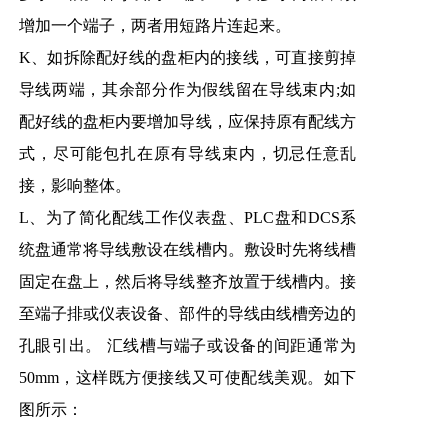
增加一个端子，两者用短路片连起来。
K、如拆除配好线的盘柜内的接线，可直接剪掉
导线两端，其余部分作为假线留在导线束内;如
配好线的盘柜内要增加导线，应保持原有配线方
式，尽可能包扎在原有导线束内，切忌任意乱
接，影响整体。
L、为了简化配线工作仪表盘、PLC盘和DCS系
统盘通常将导线敷设在线槽内。敷设时先将线槽
固定在盘上，然后将导线整齐放置于线槽内。接
至端子排或仪表设备、部件的导线由线槽旁边的
孔眼引出。 汇线槽与端子或设备的间距通常为
50mm，这样既方便接线又可使配线美观。如下
图所示：