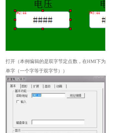
打开（本例编辑的是双字节定点数，在HMI下为
单字（一个字等于双字节））