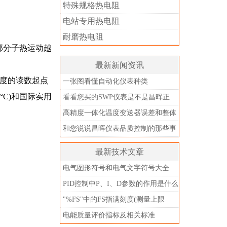
特殊规格热电阻
电站专用热电阻
耐磨热电阻
内部分子热运动越
最新新闻资讯
度的读数起点
一张图看懂自动化仪表种类
°C)和国际实用
看看您买的SWP仪表是不是昌晖正
品？别被忽悠了
高精度一体化温度变送器误差和整体
精度
和您说说昌晖仪表品质控制的那些事
儿
最新技术文章
电气图形符号和电气文字符号大全
PID控制中P、I、D参数的作用是什么
"%FS"中的FS指满刻度(测量上限
值)，不是指满量程
电能质量评价指标及相关标准