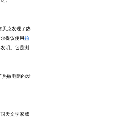
广泛。
塞贝克发现了热
雷尔提议使用
铂
年发明。它是测
了热敏电阻的发
英国天文学家威