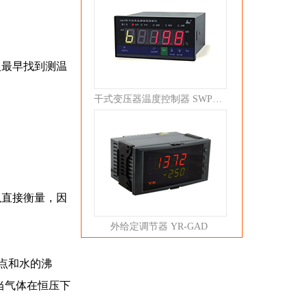
人最早找到测温
干式变压器温度控制器 SWP-C80
以直接衡量，因
外给定调节器 YR-GAD
冰点和水的沸
当气体在恒压下