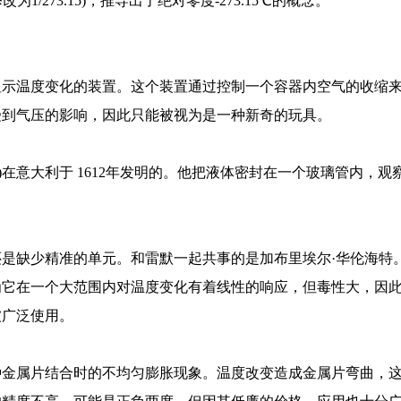
1/273.15)，推导出了绝对零度-273.15℃的概念。
种显示温度变化的装置。这个装置通过控制一个容器内空气的收缩
受到气压的影响，因此只能被视为是一种新奇的玩具。
torii)在意大利于 1612年发明的。他把液体密封在一个玻璃管内，
是缺少精准的单元。和雷默一起共事的是加布里埃尔·华伦海特
为它在一个大范围内对温度变化有着线性的响应，但毒性大，因
被广泛使用。
种金属片结合时的不均匀膨胀现象。温度改变造成金属片弯曲，