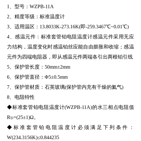
1、型号：WZPB-11A
2、精度等级：标准温度计
3、适用温区：13.8033K-273.16K(即-259.3467℃~0.01℃)
4、感温元件：标准套管铂电阻温度计感温元件采用无应
力结构，温度变化时感温铂丝应能自由膨胀和收缩；感温
元件为四端电阻器，即从感温元件两端各引出两根铂引线
5、保护管长度：50mm±2mm
6、保护管直径：Φ5±0.5mm
7、保护管材质：石英玻璃(保护管内充有干燥的氦气)
8、电阻特性
◆标准套管铂电阻温度计(WZPB-11A)的水三相点电阻值
R
=(25±1)Ω。
tp
◆标准套管铂电阻温度计必须满足下列条件：
W(234.3156K)≤0.844235