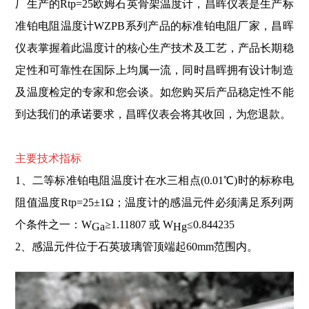
厂生产的Rtp=25欧姆石英骨架温度计，昌晖仪表是生产标
准铂电阻温度计WZPB系列产品的标准铂电阻厂家，昌晖
仪表掌握着此温度计的核心生产技术及工艺，产品长期稳
定性和可靠性在国际上均属一流，同时昌晖拥有设计制造
及温度检定的专家和您会谈。如您购买后产品稳定性不能
到达我们的承诺要求，昌晖仪表会将其收回，为您退款。
主要
技术指标
1、二等标准铂电阻温度计在水三相点(0.01℃)时的标称电
阻值温度Rtp=25±1Ω；温度计的感温元件必须满足系列两
个条件之一：W
≥1.11807 或 W
≤0.844235
Ga
Hg
2、感温元件位于石英玻璃管顶端起60mm范围内。