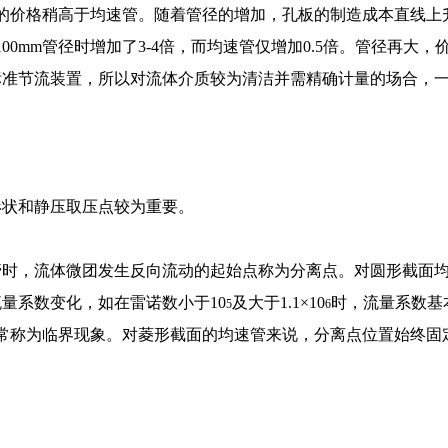
板的价格稍高于均速管。随着管径的增加，孔板的制造成本直线上
00mm管径时增加了3-4倍，而均速管仅增加0.5倍。管径再大，
标准节流装置，所以对流体介质较为清洁并需精确计量的场合，
形状和静压取压点较为重要。
管时，流体微团发生反向流动的起始点称为分离点。对圆形截面
量系数变化，如在雷诺数小于10
及大于1.1×10
时，流量系数基
5
6
异常称为临界现象。对菱形截面的均速管来说，分离点位置始终固