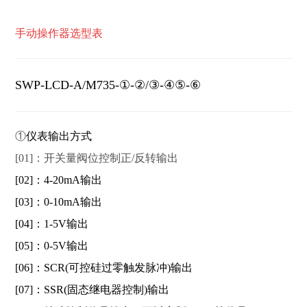
手动操作器选型表
SWP-LCD-A/M735
-①-②/③-④⑤-⑥
①
仪表输出方式
[01]：
开关量阀位控制正/反转输出
[02]：4-20mA输出
[03]：0-10mA输出
[04]：1-5V输出
[05]：0-5V输出
[06]：SCR(可控硅过零触发脉冲)输出
[07]：SSR(固态继电器控制)输出