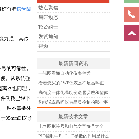
热点聚焦
器称有源
信号隔
昌晖动态
招贤纳士
发货通知
扰能力强，其传
视频
最新新闻资讯
信号的可靠性。
一张图看懂自动化仪表种类
不便。从系统整
看看您买的SWP仪表是不是昌晖正
隔离器也同理，
品？别被忽悠了
高精度一体化温度变送器误差和整体
器件功耗已经下
精度
和您说说昌晖仪表品质控制的那些事
的一种不需要外
儿
最新技术文章
5mmDIN导
电气图形符号和电气文字符号大全
PID控制中P、I、D参数的作用是什么