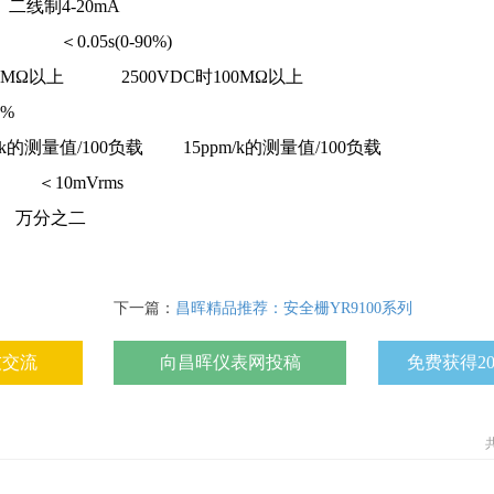
制4-20mA
) ＜0.05s(0-90%)
00MΩ以上 2500VDC时100MΩ以上
%
m/k的测量值/100负载 15ppm/k的测量值/100负载
＜10mVrms
万分之二
下一篇：
昌晖精品推荐：安全栅YR9100系列
友交流
向昌晖仪表网投稿
免费获得2