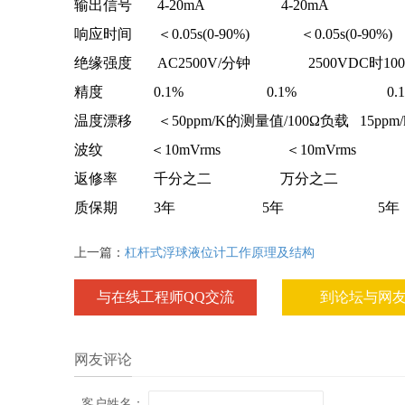
输出信号
4-20mA 4-20mA 二线
响应时间
＜0.05s(0-90%) ＜0.05s(0-90%
绝缘强度
AC2500V/分钟 2500VDC时1
精度
0.1% 0.1% 0.1
温度漂移
＜50ppm/K的测量值/100Ω负载 15pp
波纹
＜10mVrms ＜10mVrms 
返修率
千分之二 万分之二 
质保期
3年 5年 5年
上一篇：
杠杆式浮球液位计工作原理及结构
与在线工程师QQ交流
到论坛与网
网友评论
客户姓名：