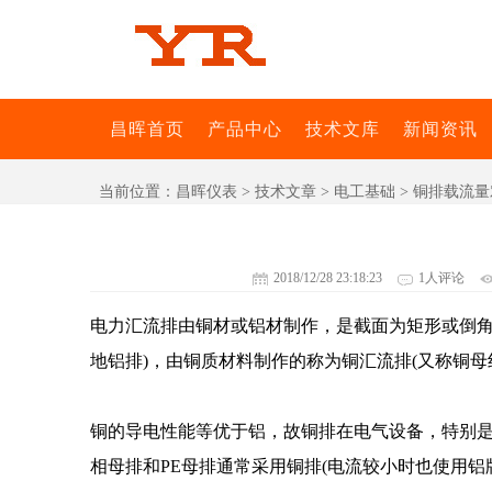
昌晖首页
产品中心
技术文库
新闻资讯
当前位置：
昌晖仪表
>
技术文章
>
电工基础
> 铜排载流
2018/12/28 23:18:23
1人评论
电力汇流排由铜材或铝材制作，是截面为矩形或倒角
地铝排)，由铜质材料制作的称为铜汇流排(又称铜
铜的导电性能等优于铝，故铜排在电气设备，特别是
相母排和PE母排通常采用铜排(电流较小时也使用