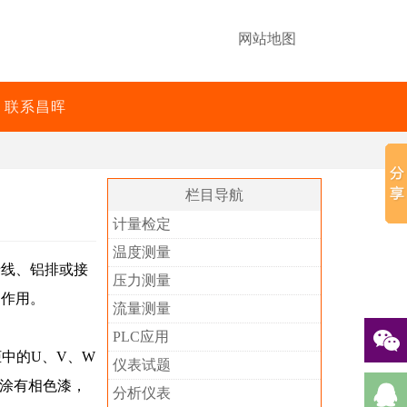
网站地图
联系昌晖
栏目导航
计量检定
温度测量
母线、铝排或接
压力测量
的作用。
流量测量
PLC应用
中的U、V、W
仪表试题
或涂有相色漆，
分析仪表