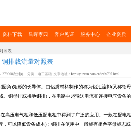
资料下载
昌晖家园
客户见证
服务中心
企业资质
量对照表
铜排载流量对照表
279000次浏览
分类：电工基础 文章地址：
http://yunrun.com.cn/tech/797.html
(圆角)矩形的长导体。由铝质材料制作的称为铝汇流排(又称铝
母线、铜母排或接地铜排)，在电路中起输送电流和连接电气设备
在高压电气柜和低压配电柜中得到了广泛的应用。一般在配电柜
铝牌，可以降低设备成本)；铜排在使用中一般标有相色字母标志