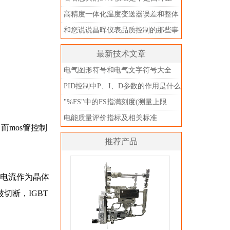
品？别被忽悠了
高精度一体化温度变送器误差和整体
精度
和您说说昌晖仪表品质控制的那些事
儿
最新技术文章
电气图形符号和电气文字符号大全
PID控制中P、I、D参数的作用是什么
"%FS"中的FS指满刻度(测量上限
值)，不是指满量程
电能质量评价指标及相关标准
而mos管控制
推荐产品
源电流作为晶体
切断，IGBT