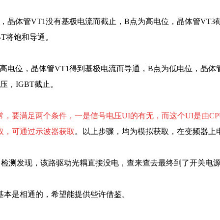
，晶体管VT1没有基极电流而截止，B点为高电位，晶体管VT3截
BT将饱和导通。
高电位，晶体管VT1得到基极电流而导通，B点为低电位，晶体管
压，IGBT截止。
常，要满足两个条件，一是信号电压UI的有无，而这个UI是由C
取，可通过示波器获取
。以上步骤，均为模拟获取，在变频器上
，检测发现，该路驱动光耦直接没电，查来查去最终到了开关电
理基本是相通的，希望能提供些许借鉴。