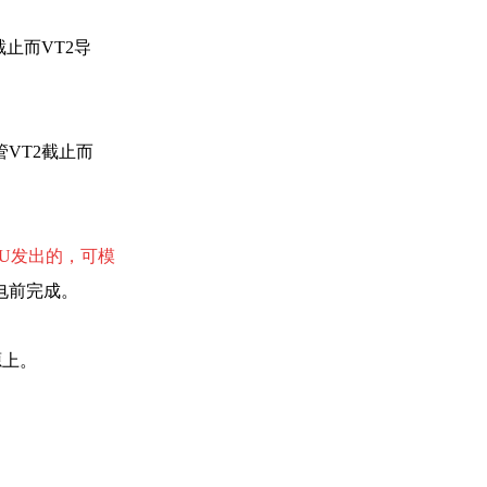
止而VT2导
VT2截止而
PU发出的，可模
电前完成。
源上。