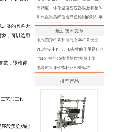
品？别被忽悠了
高精度一体化温度变送器误差和整体
精度
和您说说昌晖仪表品质控制的那些事
电炉类的具备大
儿
最新技术文章
对象，可以选用
电气图形符号和电气文字符号大全
PID控制中P、I、D参数的作用是什么
"%FS"中的FS指满刻度(测量上限
参数，很难得
值)，不是指满量程
电能质量评价指标及相关标准
推荐产品
和工艺加工过
程序段预览功能