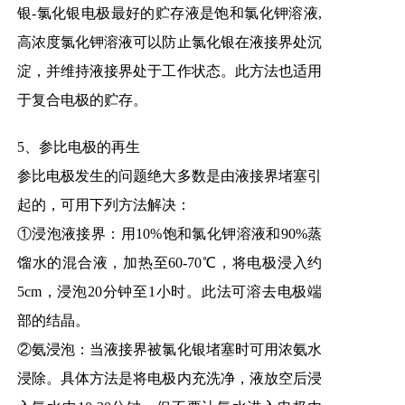
银-氯化银电极最好的贮存液是饱和氯化钾溶液,
高浓度氯化钾溶液可以防止氯化银在液接界处沉
淀，并维持液接界处于工作状态。此方法也适用
于复合电极的贮存。
5、参比电极的再生
参比电极发生的问题绝大多数是由液接界堵塞引
起的，可用下列方法解决：
①浸泡液接界：用10%饱和氯化钾溶液和90%蒸
馏水的混合液，加热至60-70℃，将电极浸入约
5cm，浸泡20分钟至1小时。此法可溶去电极端
部的结晶。
②氨浸泡：当液接界被氯化银堵塞时可用浓氨水
浸除。具体方法是将电极内充洗净，液放空后浸