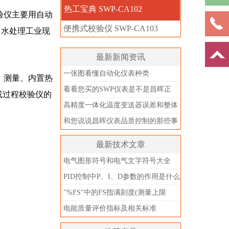
热工宝典 SWP-CA102
验仪主要用自动
便携式校验仪 SWP-CA103
、水处理工业现
最新新闻资讯
一张图看懂自动化仪表种类
、测量、内置热
看看您买的SWP仪表是不是昌晖正
或过程校验仪的
品？别被忽悠了
高精度一体化温度变送器误差和整体
精度
和您说说昌晖仪表品质控制的那些事
儿
最新技术文章
电气图形符号和电气文字符号大全
PID控制中P、I、D参数的作用是什么
"%FS"中的FS指满刻度(测量上限
值)，不是指满量程
电能质量评价指标及相关标准