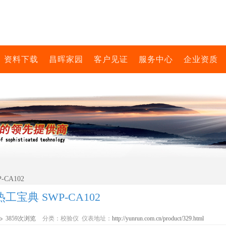
资料下载
昌晖家园
客户见证
服务中心
企业资质
-CA102
热工宝典 SWP-CA102
3859次浏览
分类：校验仪 仪表地址：
http://yunrun.com.cn/product/329.html