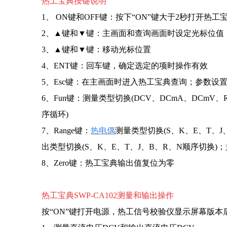
热工宝典按键说明
1、 ON键和OFF键：
按下“ON”键大于2秒打开热工
2、▲键和▼键：
主画面和查询画面时设定光标位值
3、▲键和▼键：
移动光标位置
4、ENT键：
回车键，确定选定的项时操作有效
5、Esc键：
在主画面时进入热工宝典查询；参数设
6、Fun键：
测量类型切换(DCV、DCmA、DCmV、
序循环)
7、Range键：
热电偶
测量类型切换(S、K、E、T、J
出类型切换(S、K、E、T、J、B、R、N顺序切换)；
8、Zero键：热工宝典
输出值复位为零
热工宝典SWP-CA102测量和输出操作
按“ON”键打开电源，热工信号校验仪显示屏幕版本