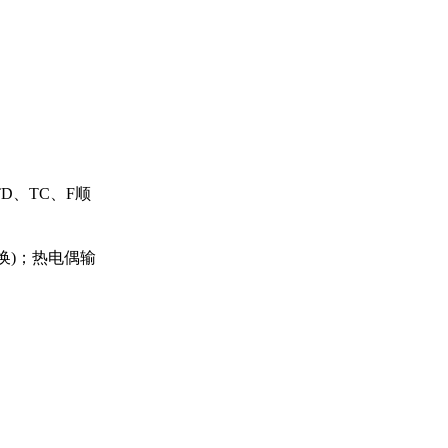
TD、
TC、F顺
换)；
热
电偶输