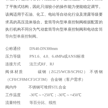
了平衡式结构，因此只须较小的操作能力便能稳定调节。
该阀适用于石油、化工、电站等自动化行业及泄露等级要
求高的高压流体场合。
套筒导向型单座控制阀根据配置的
执行机构不同分为气动
套筒导向型单座控制阀和电动
套筒
导向型单座控制阀。
公称通径 DN40-DN300mm
压力等级 PN1.6、4.0、6.4MPa或ANSI标准
连接方式 法兰式RF、RJ
阀体材质 碳钢（ZG25/WCB/SCPH2） 不锈钢
（CF8/CF8M/CF3/CF3M） 合金钢（客户需求）
阀内件 不锈钢可堆焊STL合金
工作温度 -30℃～+250℃；-30℃～+450℃
流量特性 等百分比、线性